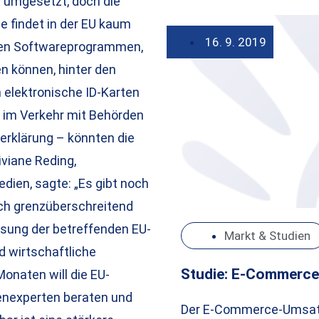
t umgesetzt, doch die
 findet in der EU kaum
16. 9. 2019
eren Softwareprogrammen,
n können, hinter den
 elektronische ID-Karten
 im Verkehr mit Behörden
rerklärung – könnten die
iviane Reding,
dien, sagte: „Es gibt noch
uch grenzüberschreitend
sung der betreffenden EU-
Markt & Studien
d wirtschaftliche
Studie: E-Commerce
onaten will die EU-
enexperten beraten und
Der E-Commerce-Umsatz