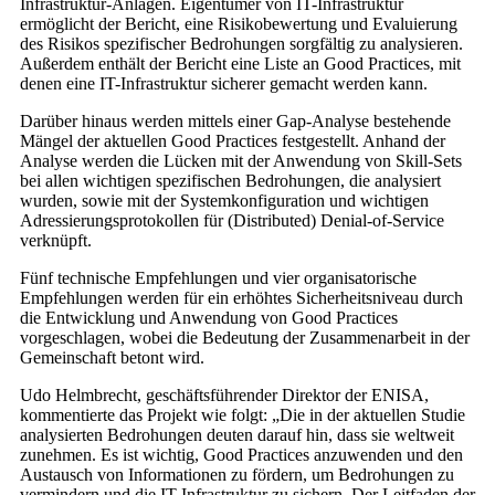
Infrastruktur-Anlagen. Eigentümer von IT-Infrastruktur
ermöglicht der Bericht, eine Risikobewertung und Evaluierung
des Risikos spezifischer Bedrohungen sorgfältig zu analysieren.
Außerdem enthält der Bericht eine Liste an Good Practices, mit
denen eine IT-Infrastruktur sicherer gemacht werden kann.
Darüber hinaus werden mittels einer Gap-Analyse bestehende
Mängel der aktuellen Good Practices festgestellt. Anhand der
Analyse werden die Lücken mit der Anwendung von Skill-Sets
bei allen wichtigen spezifischen Bedrohungen, die analysiert
wurden, sowie mit der Systemkonfiguration und wichtigen
Adressierungsprotokollen für (Distributed) Denial-of-Service
verknüpft.
Fünf technische Empfehlungen und vier organisatorische
Empfehlungen werden für ein erhöhtes Sicherheitsniveau durch
die Entwicklung und Anwendung von Good Practices
vorgeschlagen, wobei die Bedeutung der Zusammenarbeit in der
Gemeinschaft betont wird.
Udo Helmbrecht, geschäftsführender Direktor der ENISA,
kommentierte das Projekt wie folgt: „Die in der aktuellen Studie
analysierten Bedrohungen deuten darauf hin, dass sie weltweit
zunehmen. Es ist wichtig, Good Practices anzuwenden und den
Austausch von Informationen zu fördern, um Bedrohungen zu
vermindern und die IT-Infrastruktur zu sichern. Der Leitfaden der