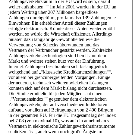
Zahlungsverkehrsraum in der EU wird es sein, darauf
weiter aufzubauen.““ Im Jahr 2001 wurden in der EU an
jedem Werktag über 207 Millionen bargeldlose
Zahlungen durchgeführt, pro Jahr also 139 Zahlungen je
Einwohner. Ein erheblicher Anteil dieser Zahlungen
erfolgte elektronisch. Könnte dieser Anteil weiter erhöht
werden, so würde die Wirtschaft effizienter. Allerdings
müssen dazu langjährige Gewohnheiten wie die
Verwendung von Schecks überwunden und das
Vertrauen der Verbraucher gestärkt werden. Zahlreiche
Zahlungsverkehrstechnologien sind bereits auf dem
Markt und weitere stehen kurz vor der Einführung.
Internet-Zahlungen beschränken sich bislang jedoch
weitgehend auf „“klassische Kreditkartenzahlungen““,
vor allem bei grenzübergreifenden Vorgängen. Einige
der neueren, technisch weiterentwickelten Lösungen
konnten sich auf dem Markt bislang nicht durchsetzen.
Die Studie ermittelte für jeden Mitgliedstaat einen
„“Vertrauensindex““ gegenüber dem elektronischen
Zahlungsverkehr, der auf verschiedenen Indikatoren
aufbaut, vor allem auf Befragungen von 2 400 Bürgern
in der gesamten EU. Für die EU insgesamt lag der Index
bei 7.08 (von maximal 10), was auf ein annehmbares
Vertrauen in elektronische Zahlungsverkehrsinstrumente
schließen lässt, auch wenn noch große Ängste im