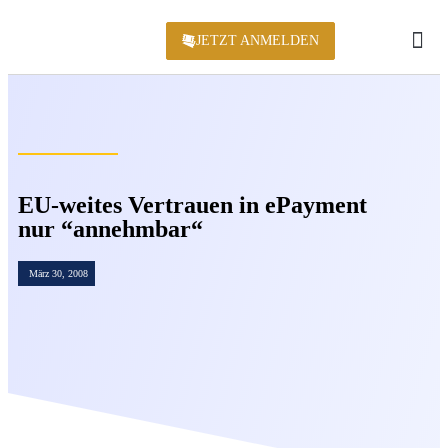
JETZT ANMELDEN
KONFERENZ 2
EU-weites Vertrauen in ePayment
nur “annehmbar“
März 30, 2008