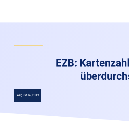
EZB: Kartenzah
überdurchs
August 14, 2019