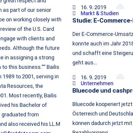
ve great respect and
16. 9. 2019
 as part of our senior
Markt & Studien
e on working closely with
Studie: E-Commerce-
review of the U.S. Card
Der E-Commerce-Umsatz 
 engage with clients and
konnte auch im Jahr 201
eeds. Although the future
und schafft eine Steigeru
ue in assigning a strong
geht aus…
 to this business.““ Bailis
 1989 to 2001, serving in
16. 9. 2019
Unternehmen
Data Resources, the
Bluecode und cashpr
1. Most recently, Bailis
Bluecode kooperiert jetz
ived his Bachelor of
Österreich und Deutschla
d graduated from
können dadurch jetzt mi
and also received his LL.M
Bezahlvorgang…