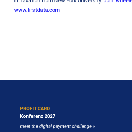
in Taxation from New York University.
colin.wheel
www.firstdata.com
PROFITCARD
Konferenz 2027
meet the digital payment challenge
»