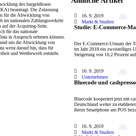
Ähnliche Artikel
Abwicklung des bargeldlosen
ZKA) beantragt. Die Zulassung
n für die Abwicklung von
16. 9. 2019
ch im nationalen Zahlungsverkehr
Markt & Studien
 auf der Acquiring-Seite.
Studie: E-Commerce-Mar
h für das nationale
t Data in Anspruch nehmen können.
g rund um die Abwicklung von
Der E-Commerce-Umsatz der To
a weist darauf hin, dass für
im Jahr 2018 ein zweistelliges 
iheit und Wettbewerb entsteht.
Steigerung von 10,2 Prozent au
16. 9. 2019
Unternehmen
Bluecode und cashpress
Bluecode kooperiert jetzt mit c
Deutschland weiter zu etabliere
ihrem Smartphone am POS bez
16. 9. 2019
Markt & Studien