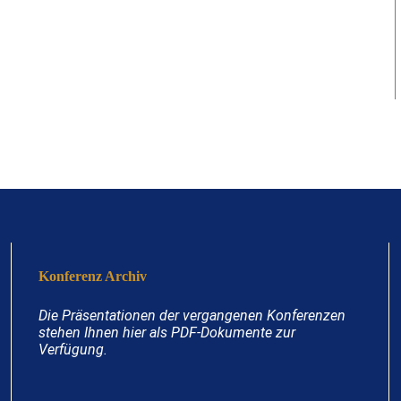
Konferenz Archiv
Die Präsentationen der vergangenen Konferenzen
stehen Ihnen hier als PDF-Dokumente zur
Verfügung.