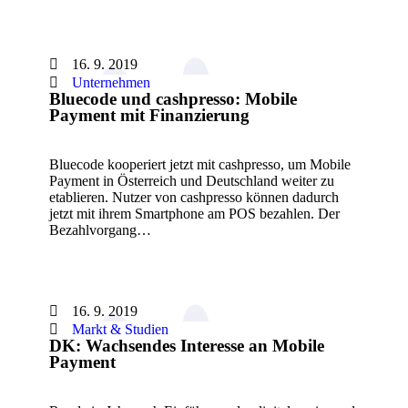
16. 9. 2019
Unternehmen
Bluecode und cashpresso: Mobile
Payment mit Finanzierung
Bluecode kooperiert jetzt mit cashpresso, um Mobile
Payment in Österreich und Deutschland weiter zu
etablieren. Nutzer von cashpresso können dadurch
jetzt mit ihrem Smartphone am POS bezahlen. Der
Bezahlvorgang…
16. 9. 2019
Markt & Studien
DK: Wachsendes Interesse an Mobile
Payment