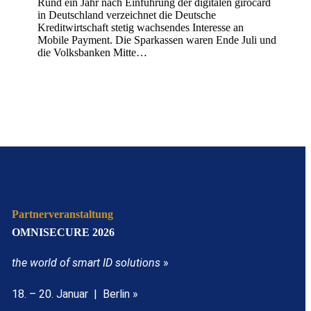
Rund ein Jahr nach Einführung der digitalen girocard
in Deutschland verzeichnet die Deutsche
Kreditwirtschaft stetig wachsendes Interesse an
Mobile Payment. Die Sparkassen waren Ende Juli und
die Volksbanken Mitte…
Partnerveranstaltung
OMNISECURE 2026
the world of smart ID solutions
»
18. – 20. Januar | Berlin »