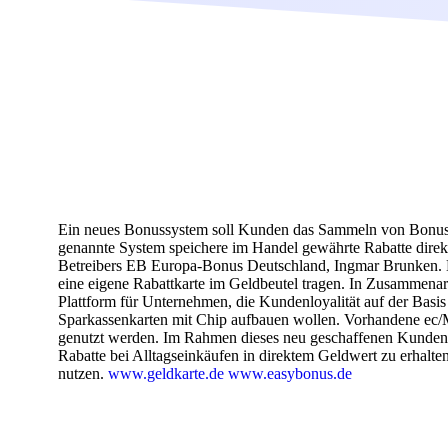
Ein neues Bonussystem soll Kunden das Sammeln von Bonus
genannte System speichere im Handel gewährte Rabatte direkt 
Betreibers EB Europa-Bonus Deutschland, Ingmar Brunken. 
eine eigene Rabattkarte im Geldbeutel tragen. In Zusammena
Plattform für Unternehmen, die Kundenloyalität auf der Bas
Sparkassenkarten mit Chip aufbauen wollen. Vorhandene ec/M
genutzt werden. Im Rahmen dieses neu geschaffenen Kunden
Rabatte bei Alltagseinkäufen in direktem Geldwert zu erhalt
nutzen.
www.geldkarte.de
www.easybonus.de