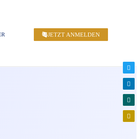
JETZT ANMELDEN
ER