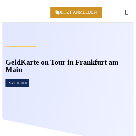
JETZT ANMELDEN
KONFERENZ 2
GeldKarte on Tour in Frankfurt am
Main
März 30, 2008