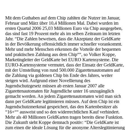
Mit dem Guthaben auf dem Chip zahlten die Nutzer im Januar,
Februar und März über 10,4 Millionen Mal. Dabei wurden im
ersten Quartal 2006 25,03 Millionen Euro via Chip ausgegeben,
das sind fast 19 Prozent mehr als im selben Zeitraum im letzten
Jahr. “Die Zahlen beweisen, dass die Akzeptanz der GeldKarte
in der Bevölkerung offensichtlich immer schneller vorankommt.
Mehr und mehr Menschen erkennen die Vorteile der bequemen
und praktischen Zahlung aus dem Chip““, so Volker Koppe,
Marketingleiter der GeldKarte bei EURO Kartensysteme. Die
EURO-Kartensysteme vermutet, dass der Einsatz der GeldKarte,
mit der Umstellung von rund 500.000 Zigarettenautomaten auf
die Zahlung via goldenen Chip bis Ende des Jahres, weiter
steigen wird. Aufgrund einer Novellierung des
Jugendschutzgesetz müssen ab ersten Januar 2007 alle
Zigarettenautomaten für Jugendliche unter 16 unzugänglich
gemacht werden. An jedem Zigarettenautomaten wird man sich
dann per GeldKarte legitimieren müssen. Auf dem Chip ist ein
Jugendschutzmerkmal gespeichert, das den Kartenbesitzer als
“16+““ ausweist und so den widerrechtlichen Kauf verhindert.
Mehr als 40 Millionen GeldKarten tragen bereits diese Funktion.
Die Zukunft sieht Koppe demnach positiv: “Die GeldKarte ist
zum einen die ideale Lösung für die anonyme Alterslegitimierung