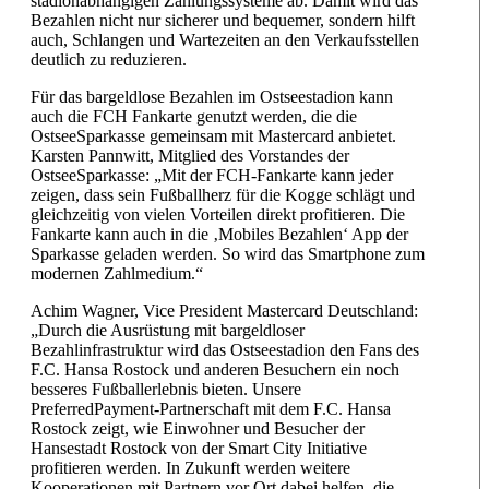
stadionabhängigen Zahlungssysteme ab. Damit wird das
Bezahlen nicht nur sicherer und bequemer, sondern hilft
auch, Schlangen und Wartezeiten an den Verkaufsstellen
deutlich zu reduzieren.
Für das bargeldlose Bezahlen im Ostseestadion kann
auch die FCH Fankarte genutzt werden, die die
OstseeSparkasse gemeinsam mit Mastercard anbietet.
Karsten Pannwitt, Mitglied des Vorstandes der
OstseeSparkasse: „Mit der FCH-Fankarte kann jeder
zeigen, dass sein Fußballherz für die Kogge schlägt und
gleichzeitig von vielen Vorteilen direkt profitieren. Die
Fankarte kann auch in die ‚Mobiles Bezahlen‘ App der
Sparkasse geladen werden. So wird das Smartphone zum
modernen Zahlmedium.“
Achim Wagner, Vice President Mastercard Deutschland:
„Durch die Ausrüstung mit bargeldloser
Bezahlinfrastruktur wird das Ostseestadion den Fans des
F.C. Hansa Rostock und anderen Besuchern ein noch
besseres Fußballerlebnis bieten. Unsere
PreferredPayment-Partnerschaft mit dem F.C. Hansa
Rostock zeigt, wie Einwohner und Besucher der
Hansestadt Rostock von der Smart City Initiative
profitieren werden. In Zukunft werden weitere
Kooperationen mit Partnern vor Ort dabei helfen, die