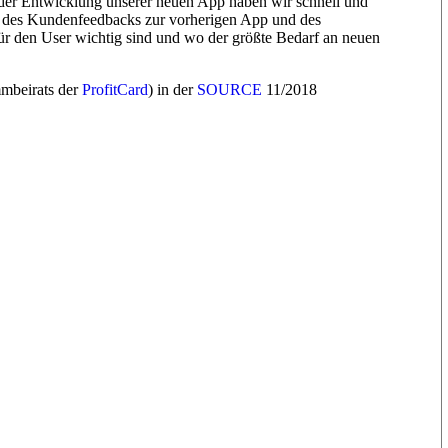
 der Entwicklung unserer neuen App haben wir schnell und
nd des Kundenfeedbacks zur vorherigen App und des
ür den User wichtig sind und wo der größte Bedarf an neuen
mmbeirats der
ProfitCard
) in der
SOURCE
11/2018