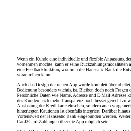
Wenn ein Kunde eine individuelle und flexible Anpassung d
vornehmen möchte, kann er seine Rückzahlungsmodalitäten ab 
eine Feedbackfunktion, wodurch die Hanseatic Bank die Entwi
vorantreiben kann.
Auch das Design der neuen App wurde komplett überarbeitet, 
Bedienung besonders wichtig ist. Bleiben doch noch Fragen o
Persönliche Daten wie Name, Adresse und E-Mail-Adresse k
des Kunden nach mehr Transparenz noch besser gerecht zu we
Auslastung der Kreditkarte einsehen, sondern auch vorgemer
hinterlegten Kautionen ist ebenfalls integriert. Darüber hina
Vorteilswelt der Hanseatic Bank eingebunden werden. Weiter
Card2Card-Zahlungen über die App möglich sein.