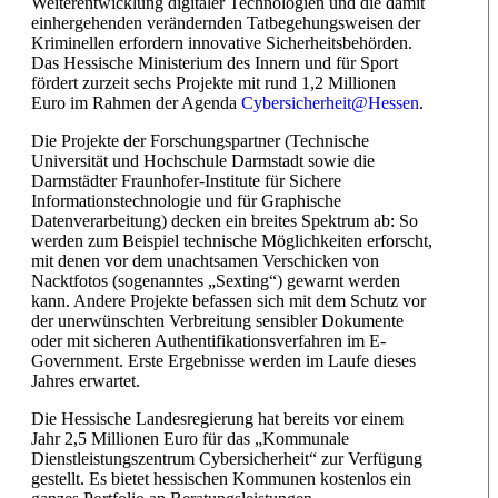
Weiterentwicklung digitaler Technologien und die damit
einhergehenden verändernden Tatbegehungsweisen der
Kriminellen erfordern innovative Sicherheitsbehörden.
Das Hessische Ministerium des Innern und für Sport
fördert zurzeit sechs Projekte mit rund 1,2 Millionen
Euro im Rahmen der Agenda
Cybersicherheit@Hessen
.
Die Projekte der Forschungspartner (Technische
Universität und Hochschule Darmstadt sowie die
Darmstädter Fraunhofer-Institute für Sichere
Informationstechnologie und für Graphische
Datenverarbeitung) decken ein breites Spektrum ab: So
werden zum Beispiel technische Möglichkeiten erforscht,
mit denen vor dem unachtsamen Verschicken von
Nacktfotos (sogenanntes „Sexting“) gewarnt werden
kann. Andere Projekte befassen sich mit dem Schutz vor
der unerwünschten Verbreitung sensibler Dokumente
oder mit sicheren Authentifikationsverfahren im E-
Government. Erste Ergebnisse werden im Laufe dieses
Jahres erwartet.
Die Hessische Landesregierung hat bereits vor einem
Jahr 2,5 Millionen Euro für das „Kommunale
Dienstleistungszentrum Cybersicherheit“ zur Verfügung
gestellt. Es bietet hessischen Kommunen kostenlos ein