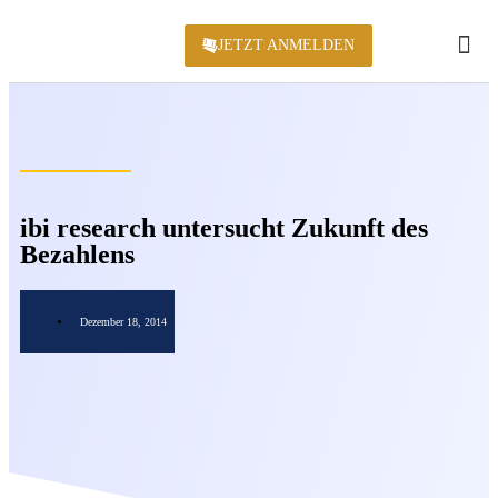
JETZT ANMELDEN
KONFERENZ 2
ibi research untersucht Zukunft des
Bezahlens
Dezember 18, 2014