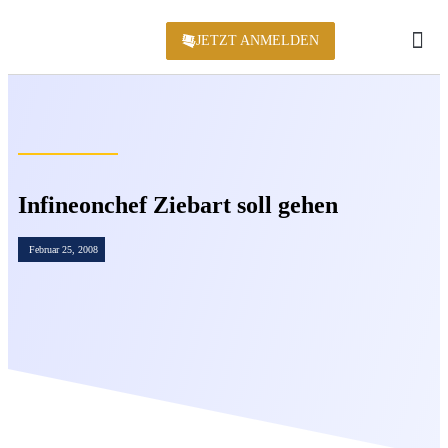
JETZT ANMELDEN
KONFERENZ 2
Infineonchef Ziebart soll gehen
Februar 25, 2008