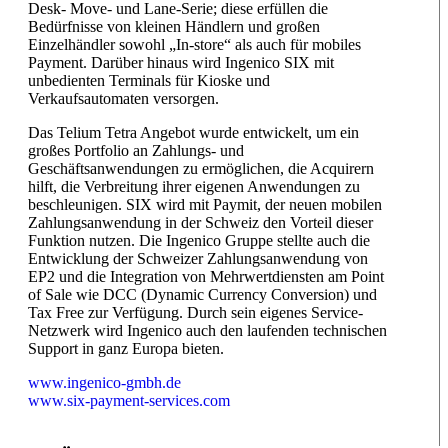
Desk- Move- und Lane-Serie; diese erfüllen die
Bedürfnisse von kleinen Händlern und großen
Einzelhändler sowohl „In-store“ als auch für mobiles
Payment. Darüber hinaus wird Ingenico SIX mit
unbedienten Terminals für Kioske und
Verkaufsautomaten versorgen.
Das Telium Tetra Angebot wurde entwickelt, um ein
großes Portfolio an Zahlungs- und
Geschäftsanwendungen zu ermöglichen, die Acquirern
hilft, die Verbreitung ihrer eigenen Anwendungen zu
beschleunigen. SIX wird mit Paymit, der neuen mobilen
Zahlungsanwendung in der Schweiz den Vorteil dieser
Funktion nutzen. Die Ingenico Gruppe stellte auch die
Entwicklung der Schweizer Zahlungsanwendung von
EP2 und die Integration von Mehrwertdiensten am Point
of Sale wie DCC (Dynamic Currency Conversion) und
Tax Free zur Verfügung. Durch sein eigenes Service-
Netzwerk wird Ingenico auch den laufenden technischen
Support in ganz Europa bieten.
www.ingenico-gmbh.de
www.six-payment-services.com