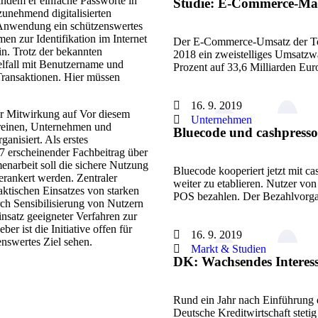
indem er einfache Passworte in
Studie: E-Commerce-Mar
zunehmend digitalisierten
en Anwendung ein schützenswertes
en zur Identifikation im Internet
Der E-Commerce-Umsatz der Top
ein. Trotz der bekannten
2018 ein zweistelliges Umsatzwa
lfall mit Benutzername und
Prozent auf 33,6 Milliarden Eu
 Transaktionen. Hier müssen
16. 9. 2019
zur Mitwirkung auf Vor diesem
Unternehmen
reinen, Unternehmen und
Bluecode und cashpress
rganisiert. Als erstes
7 erscheinender Fachbeitrag über
enarbeit soll die sichere Nutzung
Bluecode kooperiert jetzt mit 
erankert werden. Zentraler
weiter zu etablieren. Nutzer vo
praktischen Einsatzes von starken
POS bezahlen. Der Bezahlvor
ch Sensibilisierung von Nutzern
satz geeigneter Verfahren zur
er ist die Initiative offen für
16. 9. 2019
benswertes Ziel sehen.
Markt & Studien
DK: Wachsendes Interes
Rund ein Jahr nach Einführung d
Deutsche Kreditwirtschaft stet