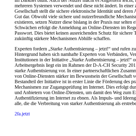
im Darknet blüht. Auch der Nutzer macht es Angreifern leicht, 
mehreren Systemen verwendet und diese nicht ändert. In einer 
Gesellschaft stellt die sichere elektronische Identität und der
Gut dar. Obwohl viele sichere und nutzerfreundliche Mechanism
existieren, setzen Nutzer diese bislang in der Praxis nur selten 
Schwächen erfolgt die Anmeldung an Online-Diensten im Rege
Passwort. Dies bietet keinen ausreichenden Schutz für sichere
zukünftig stärkere Mechanismen Abhilfe schaffen.
Experten fordern „Starke Authentisierung – jetzt!“ und rufen 
Hintergrund haben sich namhafte Experten von Verbänden, Ve
Institutionen in der Initiative „Starke Authentisierung – jetzt!“ o
Arbeitsergebnis liegt ein im Rahmen der D-A-CH Security 201
starke Authentisierung vor. In einer partnerschaftlichen Zusamm
von Online-Diensten stärker im Bewusstsein der Gesellschaft v
Bestandteil der Initiative ist in erster Linie die Förderung des 
Mechanismen zur Zugangsprüfung im Internet. Dies erfolgt dur
und Anbietern von Online-Diensten, um damit den Weg zum Ein
Authentifizierung im Internet zu ebnen. Als Impuls- und Ideengeb
alle, die die Verbreitung von starker Authentisierung als erstre
2fa.jetzt