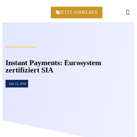
JETZT ANMELDEN
KONFERENZ 2
Instant Payments: Eurosystem
zertifiziert SIA
Juni 12, 2018