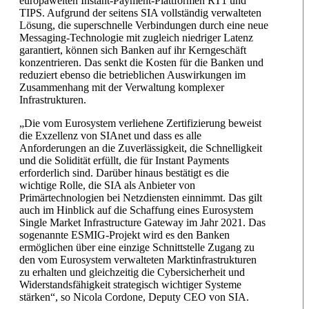
europaweiten Instant-Payment-Plattformen RT1 und
TIPS. Aufgrund der seitens SIA vollständig verwalteten
Lösung, die superschnelle Verbindungen durch eine neue
Messaging-Technologie mit zugleich niedriger Latenz
garantiert, können sich Banken auf ihr Kerngeschäft
konzentrieren. Das senkt die Kosten für die Banken und
reduziert ebenso die betrieblichen Auswirkungen im
Zusammenhang mit der Verwaltung komplexer
Infrastrukturen.
„Die vom Eurosystem verliehene Zertifizierung beweist
die Exzellenz von SIAnet und dass es alle
Anforderungen an die Zuverlässigkeit, die Schnelligkeit
und die Solidität erfüllt, die für Instant Payments
erforderlich sind. Darüber hinaus bestätigt es die
wichtige Rolle, die SIA als Anbieter von
Primärtechnologien bei Netzdiensten einnimmt. Das gilt
auch im Hinblick auf die Schaffung eines Eurosystem
Single Market Infrastructure Gateway im Jahr 2021. Das
sogenannte ESMIG-Projekt wird es den Banken
ermöglichen über eine einzige Schnittstelle Zugang zu
den vom Eurosystem verwalteten Marktinfrastrukturen
zu erhalten und gleichzeitig die Cybersicherheit und
Widerstandsfähigkeit strategisch wichtiger Systeme
stärken“, so Nicola Cordone, Deputy CEO von SIA.