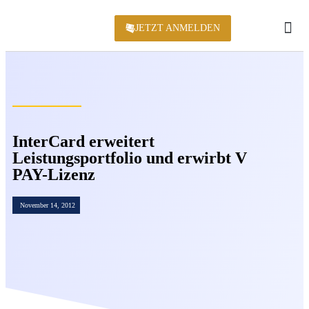
JETZT ANMELDEN
KONFERENZ 2
InterCard erweitert
Leistungsportfolio und erwirbt V
PAY-Lizenz
November 14, 2012