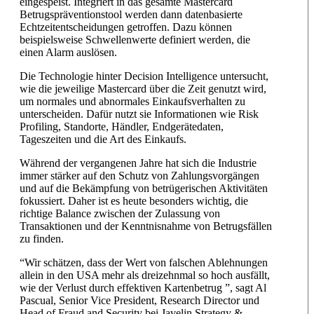
eingespeist. Integriert in das gesamte Mastercard
Betrugspräventionstool werden dann datenbasierte
Echtzeitentscheidungen getroffen. Dazu können
beispielsweise Schwellenwerte definiert werden, die
einen Alarm auslösen.
Die Technologie hinter Decision Intelligence untersucht,
wie die jeweilige Mastercard über die Zeit genutzt wird,
um normales und abnormales Einkaufsverhalten zu
unterscheiden. Dafür nutzt sie Informationen wie Risk
Profiling, Standorte, Händler, Endgerätedaten,
Tageszeiten und die Art des Einkaufs.
Während der vergangenen Jahre hat sich die Industrie
immer stärker auf den Schutz von Zahlungsvorgängen
und auf die Bekämpfung von betrügerischen Aktivitäten
fokussiert. Daher ist es heute besonders wichtig, die
richtige Balance zwischen der Zulassung von
Transaktionen und der Kenntnisnahme von Betrugsfällen
zu finden.
“Wir schätzen, dass der Wert von falschen Ablehnungen
allein in den USA mehr als dreizehnmal so hoch ausfällt,
wie der Verlust durch effektiven Kartenbetrug ”, sagt Al
Pascual, Senior Vice President, Research Director und
Head of Fraud and Security bei Javelin Strategy &