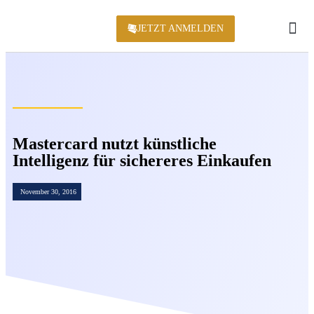
JETZT ANMELDEN
KONFERENZ 2
Mastercard nutzt künstliche
Intelligenz für sichereres Einkaufen
November 30, 2016