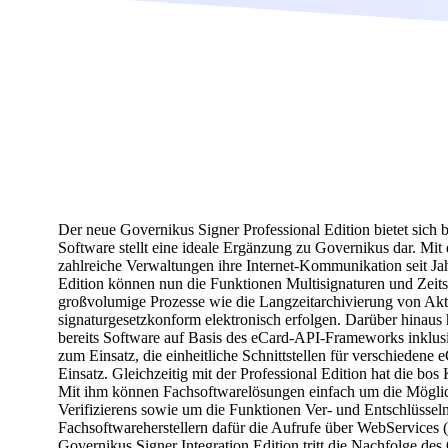
Der neue Governikus Signer Professional Edition bietet sich 
Software stellt eine ideale Ergänzung zu Governikus dar. M
zahlreiche Verwaltungen ihre Internet-Kommunikation seit Jah
Edition können nun die Funktionen Multisignaturen und Zeit
großvolumige Prozesse wie die Langzeitarchivierung von Akt
signaturgesetzkonform elektronisch erfolgen. Darüber hina
bereits Software auf Basis des eCard-API-Frameworks inklus
zum Einsatz, die einheitliche Schnittstellen für verschiedene 
Einsatz. Gleichzeitig mit der Professional Edition hat die bos
Mit ihm können Fachsoftwarelösungen einfach um die Möglic
Verifizierens sowie um die Funktionen Ver- und Entschlüsseln 
Fachsoftwareherstellern dafür die Aufrufe über WebService
Governikus Signer Integration Edition tritt die Nachfolge de