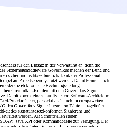
besonders für den Einsatz in der Verwaltung an, denn die
it der Sicherheitsmiddleware Governikus machen der Bund und
ren sicher und rechtsverbindlich. Dank der Professional
stempel auf Arbeitsebene genutzt werden. Damit können auch
en oder die elektronische Rechnungsstellung
us haben Governikus-Kunden mit dem Governikus Signer
ive. Damit kommt eine zukunftssichere Software-Architektur
eCard-Projekte bietet, perspektivisch auch im europaweiten
 KG den Governikus Signer Integration Edition ausgeliefert.
hkeit des signaturgesetzkonformen Signierens und
erweitert werden. Als Schnittstellen stehen
s (SOAP), Java-API oder Kommandozeile zur Verfügung. Der
s Governikus Integrated Signer an. Für diese Governikus