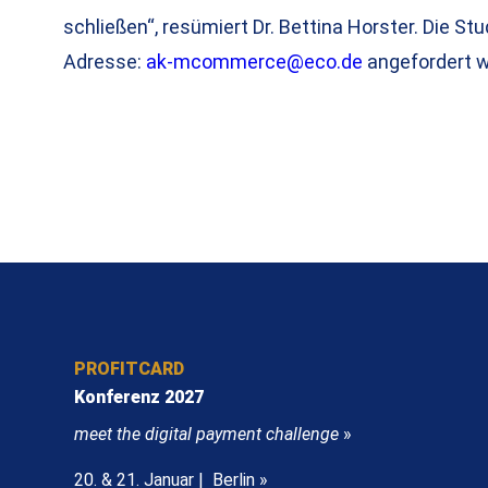
schließen“, resümiert Dr. Bettina Horster. Die St
Adresse:
ak-mcommerce@eco.de
angefordert 
PROFITCARD
Konferenz 2027
meet the digital payment challenge
»
20. & 21. Januar | Berlin »