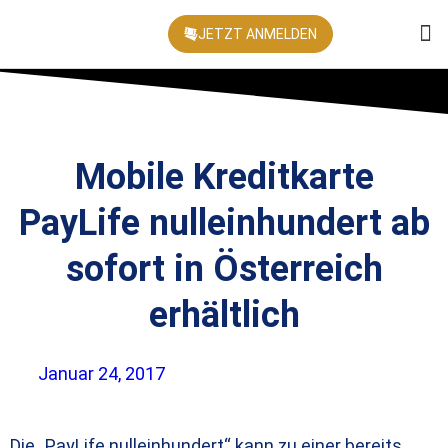
JETZT ANMELDEN
KONFEREN
Mobile Kreditkarte
PayLife nulleinhundert ab
sofort in Österreich
erhältlich
Januar 24, 2017
Die „PayLife nulleinhundert“ kann zu einer bereits