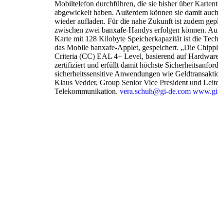
Mobiltelefon durchführen, die sie bisher über Karten
abgewickelt haben. Außerdem können sie damit auch
wieder aufladen. Für die nahe Zukunft ist zudem ge
zwischen zwei banxafe-Handys erfolgen können. Au
Karte mit 128 Kilobyte Speicherkapazität ist die Te
das Mobile banxafe-Applet, gespeichert. „Die Chip
Criteria (CC) EAL 4+ Level, basierend auf Hardwar
zertifiziert und erfüllt damit höchste Sicherheitsanfor
sicherheitssensitive Anwendungen wie Geldtransaktion
Klaus Vedder, Group Senior Vice President und Lei
Telekommunikation.
vera.schuh@gi-de.com
www.gi