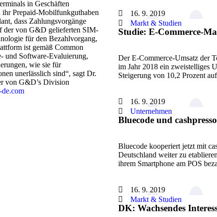
terminals in Geschäften
 ihr Prepaid-Mobilfunkguthaben
16. 9. 2019
plant, dass Zahlungsvorgänge
Markt & Studien
f der von G&D gelieferten SIM-
Studie: E-Commerce-Mar
chnologie für den Bezahlvorgang,
plattform ist gemäß Common
e- und Software-Evaluierung,
Der E-Commerce-Umsatz der To
derungen, wie sie für
im Jahr 2018 ein zweistelliges 
en unerlässlich sind“, sagt Dr.
Steigerung von 10,2 Prozent au
ter von G&D’s Division
-de.com
16. 9. 2019
Unternehmen
Bluecode und cashpress
Bluecode kooperiert jetzt mit c
Deutschland weiter zu etabliere
ihrem Smartphone am POS bez
16. 9. 2019
Markt & Studien
DK: Wachsendes Interes