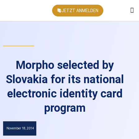
JETZT ANMELDEN
KONFEREN
Morpho selected by
Slovakia for its national
electronic identity card
program
November 18, 2014