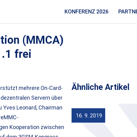
KONFERENZ 2026
PARTN
ation (MMCA)
.1 frei
Ähnliche Artikel
erstützt mehrere On-Card-
 dezentralen Servern über
zu Yves Leonard, Chairman
16. 9. 2019
ureMMC-
engen Kooperation zwischen
 auf dem 3GSM-Kongress