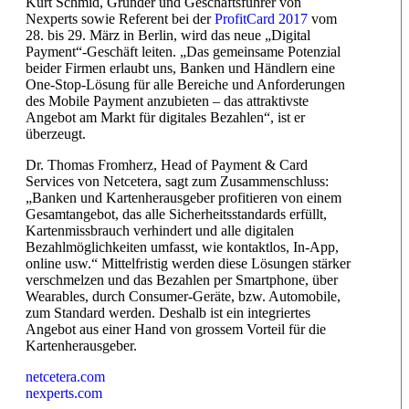
Kurt Schmid, Gründer und Geschäftsführer von
Nexperts sowie Referent bei der
ProfitCard 2017
vom
28. bis 29. März in Berlin, wird das neue „Digital
Payment“-Geschäft leiten. „Das gemeinsame Potenzial
beider Firmen erlaubt uns, Banken und Händlern eine
One-Stop-Lösung für alle Bereiche und Anforderungen
des Mobile Payment anzubieten – das attraktivste
Angebot am Markt für digitales Bezahlen“, ist er
überzeugt.
Dr. Thomas Fromherz, Head of Payment & Card
Services von Netcetera, sagt zum Zusammenschluss:
„Banken und Kartenherausgeber profitieren von einem
Gesamtangebot, das alle Sicherheitsstandards erfüllt,
Kartenmissbrauch verhindert und alle digitalen
Bezahlmöglichkeiten umfasst, wie kontaktlos, In-App,
online usw.“ Mittelfristig werden diese Lösungen stärker
verschmelzen und das Bezahlen per Smartphone, über
Wearables, durch Consumer-Geräte, bzw. Automobile,
zum Standard werden. Deshalb ist ein integriertes
Angebot aus einer Hand von grossem Vorteil für die
Kartenherausgeber.
netcetera.com
nexperts.com