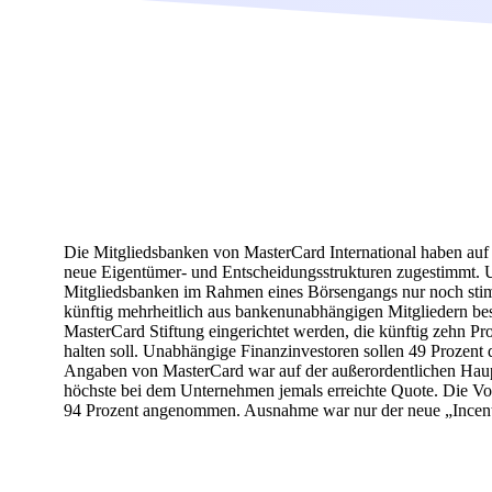
Die Mitgliedsbanken von MasterCard International haben au
neue Eigentümer- und Entscheidungsstrukturen zugestimmt. U
Mitgliedsbanken im Rahmen eines Börsengangs nur noch stimmr
künftig mehrheitlich aus bankenunabhängigen Mitgliedern bes
MasterCard Stiftung eingerichtet werden, die künftig zehn Pr
halten soll. Unabhängige Finanzinvestoren sollen 49 Prozent 
Angaben von MasterCard war auf der außerordentlichen Haupt
höchste bei dem Unternehmen jemals erreichte Quote. Die Vor
94 Prozent angenommen. Ausnahme war nur der neue „Incenti