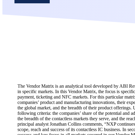
The Vendor Matrix is an analytical tool developed by ABI Res
in specific markets. In this Vendor Matrix, the focus is specif
payment, ticketing and NFC markets. For this particular mat
companies’ product and manufacturing innovations, their exper
the global market, and the breadth of their product offerings
following criteria: the companies’ share of the potential and ad
the breadth of the contactless markets they serve, and the rea
principal analyst Jonathan Collins comments, “NXP continues 
scope, reach and success of its contactless IC business. In sec
success and key focus in all markets covered in our Vendor M