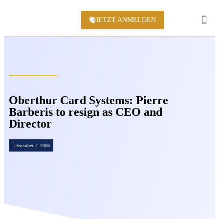
JETZT ANMELDEN
KONFERENZ 2
Oberthur Card Systems: Pierre
Barberis to resign as CEO and
Director
Dezember 7, 2006