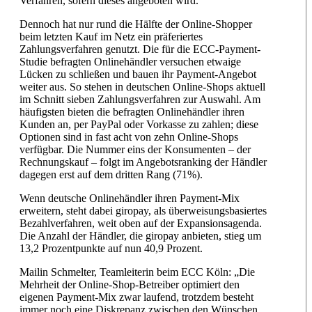
Verfahren, sofern dieses angeboten wird.“
Dennoch hat nur rund die Hälfte der Online-Shopper
beim letzten Kauf im Netz ein präferiertes
Zahlungsverfahren genutzt. Die für die ECC-Payment-
Studie befragten Onlinehändler versuchen etwaige
Lücken zu schließen und bauen ihr Payment-Angebot
weiter aus. So stehen in deutschen Online-Shops aktuell
im Schnitt sieben Zahlungsverfahren zur Auswahl. Am
häufigsten bieten die befragten Onlinehändler ihren
Kunden an, per PayPal oder Vorkasse zu zahlen; diese
Optionen sind in fast acht von zehn Online-Shops
verfügbar. Die Nummer eins der Konsumenten – der
Rechnungskauf – folgt im Angebotsranking der Händler
dagegen erst auf dem dritten Rang (71%).
Wenn deutsche Onlinehändler ihren Payment-Mix
erweitern, steht dabei giropay, als überweisungsbasiertes
Bezahlverfahren, weit oben auf der Expansionsagenda.
Die Anzahl der Händler, die giropay anbieten, stieg um
13,2 Prozentpunkte auf nun 40,9 Prozent.
Mailin Schmelter, Teamleiterin beim ECC Köln: „Die
Mehrheit der Online-Shop-Betreiber optimiert den
eigenen Payment-Mix zwar laufend, trotzdem besteht
immer noch eine Diskrepanz zwischen den Wünschen