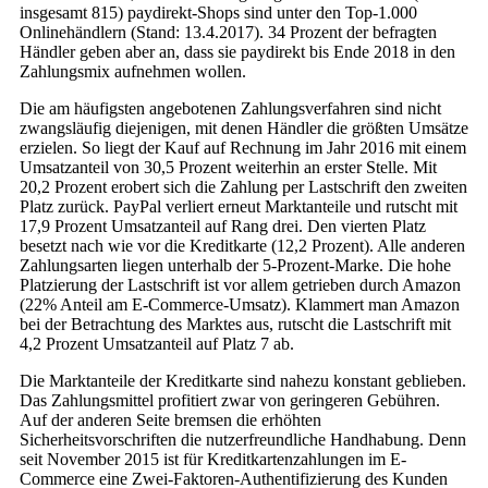
insgesamt 815) paydirekt-Shops sind unter den Top-1.000
Onlinehändlern (Stand: 13.4.2017). 34 Prozent der befragten
Händler geben aber an, dass sie paydirekt bis Ende 2018 in den
Zahlungsmix aufnehmen wollen.
Die am häufigsten angebotenen Zahlungsverfahren sind nicht
zwangsläufig diejenigen, mit denen Händler die größten Umsätze
erzielen. So liegt der Kauf auf Rechnung im Jahr 2016 mit einem
Umsatzanteil von 30,5 Prozent weiterhin an erster Stelle. Mit
20,2 Prozent erobert sich die Zahlung per Lastschrift den zweiten
Platz zurück. PayPal verliert erneut Marktanteile und rutscht mit
17,9 Prozent Umsatzanteil auf Rang drei. Den vierten Platz
besetzt nach wie vor die Kreditkarte (12,2 Prozent). Alle anderen
Zahlungsarten liegen unterhalb der 5-Prozent-Marke. Die hohe
Platzierung der Lastschrift ist vor allem getrieben durch Amazon
(22% Anteil am E-Commerce-Umsatz). Klammert man Amazon
bei der Betrachtung des Marktes aus, rutscht die Lastschrift mit
4,2 Prozent Umsatzanteil auf Platz 7 ab.
Die Marktanteile der Kreditkarte sind nahezu konstant geblieben.
Das Zahlungsmittel profitiert zwar von geringeren Gebühren.
Auf der anderen Seite bremsen die erhöhten
Sicherheitsvorschriften die nutzerfreundliche Handhabung. Denn
seit November 2015 ist für Kreditkartenzahlungen im E-
Commerce eine Zwei-Faktoren-Authentifizierung des Kunden