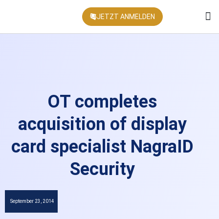
JETZT ANMELDEN
KONFEREN
OT completes
acquisition of display
card specialist NagraID
Security
September 23, 2014