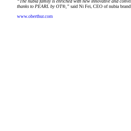
“The nubia family is enriched with new innovative and conven
thanks to PEARL by OT®,”
said Ni Fei, CEO of nubia brand
www.oberthur.com