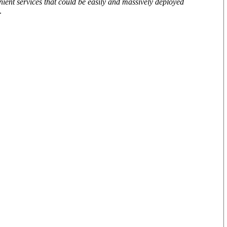
ient services that could be easily and massively deployed
.