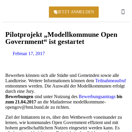
JETZT ANMELDEN
KONFERENZ 2
Pi­lot­pro­jekt „Mo­dell­kom­mu­ne Open
Go­ver­n­ment“ ist gestartet
Februar 17, 2017
Bewerben können sich alle Städte und Gemeinden sowie alle
Landkreise. Weitere Informationen können dem
Teilnahmeaufruf
entnommen werden. Die Auswahl der Modellkommunen erfolgt
durch eine Jury.
Bewerbungen
sind unter Nutzung des
Bewerbungsantrags
bis
zum 21.04.2017
an die Mailadresse modellkommune-
opengov@bmi.bund.de zu richten.
Ziel der Initiatoren ist es, über den Wettbewerb voneinander zu
lernen, wie kommunales Open Government effizient und mit
hohem gesellschaftlichem Nutzen eingesetzt werden kann. Es