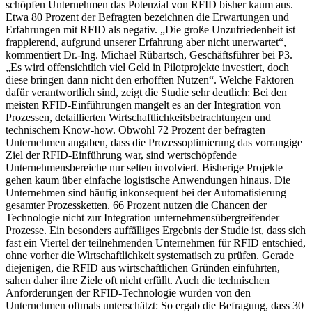
schöpfen Unternehmen das Potenzial von RFID bisher kaum aus.
Etwa 80 Prozent der Befragten bezeichnen die Erwartungen und
Erfahrungen mit RFID als negativ. „Die große Unzufriedenheit ist
frappierend, aufgrund unserer Erfahrung aber nicht unerwartet“,
kommentiert Dr.-Ing. Michael Rübartsch, Geschäftsführer bei P3.
„Es wird offensichtlich viel Geld in Pilotprojekte investiert, doch
diese bringen dann nicht den erhofften Nutzen“. Welche Faktoren
dafür verantwortlich sind, zeigt die Studie sehr deutlich: Bei den
meisten RFID-Einführungen mangelt es an der Integration von
Prozessen, detaillierten Wirtschaftlichkeitsbetrachtungen und
technischem Know-how. Obwohl 72 Prozent der befragten
Unternehmen angaben, dass die Prozessoptimierung das vorrangige
Ziel der RFID-Einführung war, sind wertschöpfende
Unternehmensbereiche nur selten involviert. Bisherige Projekte
gehen kaum über einfache logistische Anwendungen hinaus. Die
Unternehmen sind häufig inkonsequent bei der Automatisierung
gesamter Prozessketten. 66 Prozent nutzen die Chancen der
Technologie nicht zur Integration unternehmensübergreifender
Prozesse. Ein besonders auffälliges Ergebnis der Studie ist, dass sich
fast ein Viertel der teilnehmenden Unternehmen für RFID entschied,
ohne vorher die Wirtschaftlichkeit systematisch zu prüfen. Gerade
diejenigen, die RFID aus wirtschaftlichen Gründen einführten,
sahen daher ihre Ziele oft nicht erfüllt. Auch die technischen
Anforderungen der RFID-Technologie wurden von den
Unternehmen oftmals unterschätzt: So ergab die Befragung, dass 30