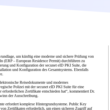
 Grundlage, um künftig eine moderne und sichere Prüfung von
teln (ERP – European Residence Permit) durchführen zu
erung und Konfiguration der secunet eID PKI Suite, die
tallation und Konfiguration des Gesamtsystems. Ebenfalls
e.
elektronische Reisedokumente und modernes
gische Polizei mit der secunet eID PKI Suite für eine
 erforderlichen Zertifikate entschieden hat“, kommentiert Dr.
ewinn der Ausschreibung.
nte erfordert komplexe Hintergrundsysteme. Public Key
on Zertifikaten erforderlich, um einen sicheren Zugriff auf