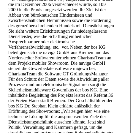
die im Dezember 2006 verabschiedet wurde, soll bis
2009 in die Praxis umgesetzt werden. Ihr Ziel ist der
Abbau von bürokratischen Hindernissen und
zwischenstaatlichen Hemmnissen sowie die Förderung
des grenzüberschreitenden Handels mit Dienstleistungen
Sie sieht weitere Erleichterungen für niedergelassene
Dienstleister, wie die Schaffung einheitlicher
Ansprechpartner oder elektronische
Verfahrensabwicklung, etc., vor. Neben der bos KG
beteiligen sich die naviga GmbH aus Bremen und das
Norderstedter Softwareunternehmen CharismaTeam an
dem Projekt mobiler Showroom. Die naviga GmbH
steuert die Gewerbedatensoftware migewa bei,
CharismaTeam die Software CT GründungsManager.
Für den Schutz der Daten sowie die Abwicklung aller
Prozesse rund um elektronische Signaturen sorgt die
Sicherheitsmiddleware Governikus der bos KG. Eine
inhaltliche Begleitung des Projekts leistet das Referat 36
der Freien Hansestadt Bremen. Der Geschäftsführer der
bos KG Dr. Stephan Klein erklärte anlässlich der
Eröffnung des Showrooms: „Wir zeigen hier, wie eine
technische Lösung für die anspruchsvollen Ziele der
Dienstleistungsrichtlinie aussehen könnte. Jetzt sind
Politik, Verwaltung und Kammern gefragt, um die
gesetzlichen und organisatorischen Rahmenbedingungen