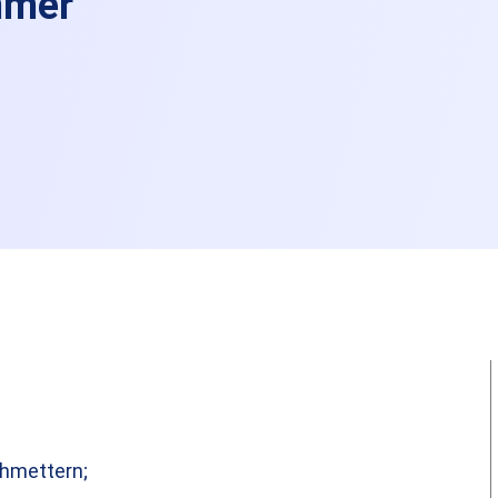
mer
chmettern;