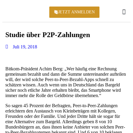
JETZT ANMELDEN
KONFERENZ 2
Studie über P2P-Zahlungen
Juli 19, 2018
Bitkom-Präsident Achim Berg: „Wer häufig eine Rechnung
gemeinsam bezahlt und dann die Summe untereinander aufteilen
will, der wird solche Peer-to-Peer-Bezahl-Apps schnell zu
schätzen wissen. Auch wenn uns in Deutschland das Bargeld
sicher noch etliche Jahre erhalten bleibt, das Smartphone wird
immer mehr die Rolle der Geldbörse übernehmen.“
So sagen 45 Prozent der Befragten, Peer-to-Peer-Zahlungen
erleichtern den Austausch von Kleinbeträgen mit Kollegen,
Freunden oder der Familie. Und jeder Dritte hält sie sogar für
eine Alternative zum Bargeld. Allerdings geben 8 von 10
Bundesbürgern an, dass ihnen keine Anbieter von solchen Peer-
to-Peer-Bezahlsystemen bekannt sind. Und 6 von 10 beklagen,