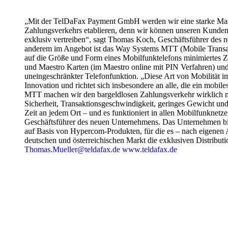
„Mit der TelDaFax Payment GmbH werden wir eine starke Ma
Zahlungsverkehrs etablieren, denn wir können unseren Kunden 
exklusiv vertreiben“, sagt Thomas Koch, Geschäftsführer des
anderem im Angebot ist das Way Systems MTT (Mobile Transac
auf die Größe und Form eines Mobilfunktelefons minimiertes 
und Maestro Karten (im Maestro online mit PIN Verfahren) und 
uneingeschränkter Telefonfunktion. „Diese Art von Mobilität i
Innovation und richtet sich insbesondere an alle, die ein mobi
MTT machen wir den bargeldlosen Zahlungsverkehr wirklich mo
Sicherheit, Transaktionsgeschwindigkeit, geringes Gewicht und
Zeit an jedem Ort – und es funktioniert in allen Mobilfunknetz
Geschäftsführer des neuen Unternehmens. Das Unternehmen 
auf Basis von Hypercom-Produkten, für die es – nach eigenen
deutschen und österreichischen Markt die exklusiven Distributi
Thomas.Mueller@teldafax.de
www.teldafax.de