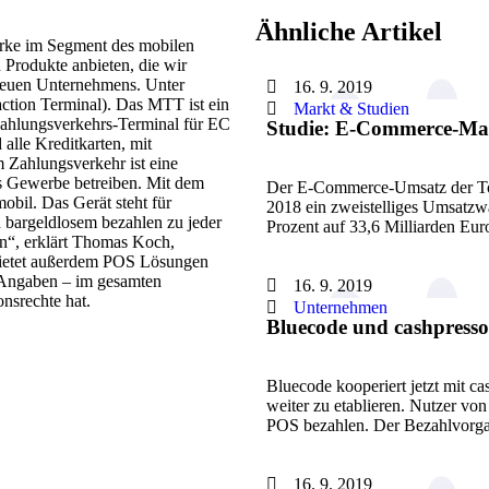
Ähnliche Artikel
rke im Segment des mobilen
Produkte anbieten, die wir
 neuen Unternehmens. Unter
16. 9. 2019
tion Terminal). Das MTT ist ein
Markt & Studien
Zahlungsverkehrs-Terminal für EC
Studie: E-Commerce-Mar
alle Kreditkarten, mit
m Zahlungsverkehr ist eine
les Gewerbe betreiben. Mit dem
Der E-Commerce-Umsatz der Top
bil. Das Gerät steht für
2018 ein zweistelliges Umsatzwa
 bargeldlosem bezahlen zu jeder
Prozent auf 33,6 Milliarden Eu
en“, erklärt Thomas Koch,
bietet außerdem POS Lösungen
 Angaben – im gesamten
16. 9. 2019
onsrechte hat.
Unternehmen
Bluecode und cashpress
Bluecode kooperiert jetzt mit 
weiter zu etablieren. Nutzer vo
POS bezahlen. Der Bezahlvor
16. 9. 2019