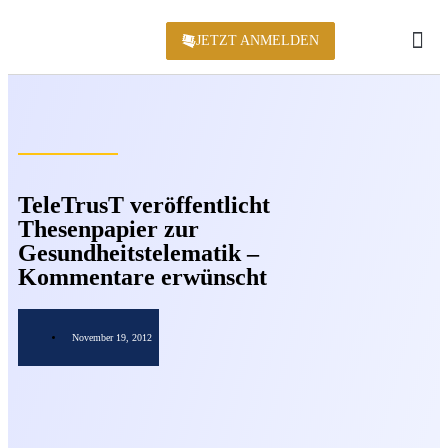
JETZT ANMELDEN
KONFERENZ 2
TeleTrusT veröffentlicht
Thesenpapier zur
Gesundheitstelematik –
Kommentare erwünscht
November 19, 2012