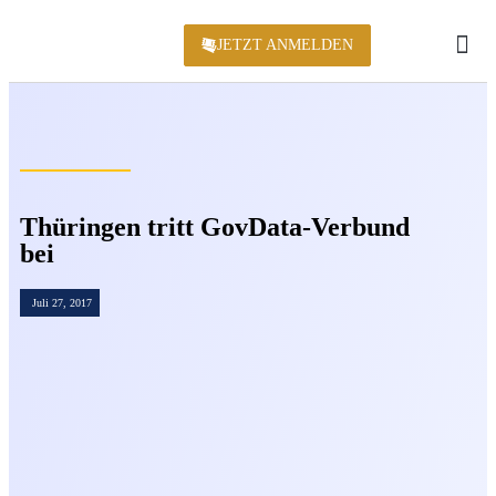
JETZT ANMELDEN
KONFERENZ 2
Thüringen tritt GovData-Verbund
bei
Juli 27, 2017