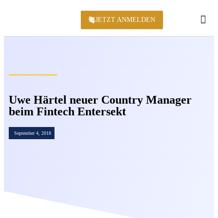
JETZT ANMELDEN
KONFERENZ 2
Uwe Härtel neuer Country Manager
beim Fintech Entersekt
September 4, 2018