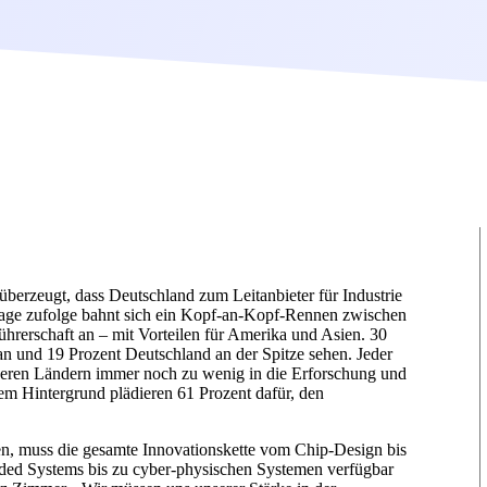
berzeugt, dass Deutschland zum Leitanbieter für Industrie
frage zufolge bahnt sich ein Kopf-an-Kopf-Rennen zwischen
rerschaft an – mit Vorteilen für Amerika und Asien. 30
an und 19 Prozent Deutschland an der Spitze sehen. Jeder
nderen Ländern immer noch zu wenig in die Erforschung und
em Hintergrund plädieren 61 Prozent dafür, den
en, muss die gesamte Innovationskette vom Chip-Design bis
ded Systems bis zu cyber-physischen Systemen verfügbar