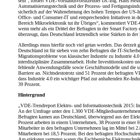
sein“, fordert VDE-Vorstandsvorsitzender Dr.-Ing. Hans Hein
Automatisierungstechnik und der Prozess- und Fertigungsindu
sicherlich auf der Wahrnehmung des hohen Tempos der US-Ind
Office- und Consumer-IT und entsprechenden Initiativen in de
Bereich Mikroelektronik tut ihr Übriges“, kommentiert VD
wenn mehr als ein Drittel der Befragten in der Smart Factory e
überzeugt, dass Deutschland letztendlich seine Stärken in der 
Allerdings muss hierfür noch viel getan werden. Das derzeit g
Deutschland ist für sieben von zehn Befragten die IT-Sicherh
Migrationsprobleme von klassischer Industrie zu Industrie 4
interdisziplinäre Zusammenarbeit. Hohe Investitionskosten un
fehlende Anwendungsfälle sowie Geschäftsmodelle und die unz
Barriere an. Nichtsdestotrotz sind 51 Prozent der befragte
dass Industrie 4.0 ein wichtiger Pfad zur anhaltenden Re-Indu
39 Prozent.
Hintergrund
„VDE-Trendreport Elektro- und Informationstechnik 2015: In
An der Umfrage unter den 1.300 VDE-Mitgliedsunternehmen 
Befragten kamen aus Deutschland, überwiegend aus der Elektr
Prozent arbeiten in einem Unternehmen, 38 Prozent in einer 
Mitarbeiter in den befragten Unternehmen lag im Mittel bei 2.
Mitarbeitern bei 18,5 Prozent. Bei den befragten Hochschule
Am stärksten vertreten waren die Fachbereiche Elektrotechni