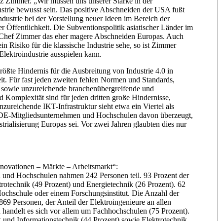
z Zimmer. „Wir müssen uns unserer Stärke in der
strie bewusst sein. Das positive Abschneiden der USA fußt
ustrie bei der Vorstellung neuer Ideen im Bereich der
r Öffentlichkeit. Die Subventionspolitik asiatischer Länder im
E-Chef Zimmer das eher magere Abschneiden Europas. Auch
in Risiko für die klassische Industrie sehe, so ist Zimmer
Elektroindustrie ausspielen kann.
rößte Hindernis für die Ausbreitung von Industrie 4.0 in
eit. Für fast jeden zweiten fehlen Normen und Standards,
.0 sowie unzureichende branchenübergreifende und
d Komplexität sind für jeden dritten große Hindernisse,
ureichende IKT-Infrastruktur sieht etwa ein Viertel als
n VDE-Mitgliedsunternehmen und Hochschulen davon überzeugt,
strialisierung Europas sei. Vor zwei Jahren glaubten dies nur
novationen – Märkte – Arbeitsmarkt“:
und Hochschulen nahmen 242 Personen teil. 93 Prozent der
otechnik (49 Prozent) und Energietechnik (26 Prozent). 62
Hochschule oder einem Forschungsinstitut. Die Anzahl der
869 Personen, der Anteil der Elektroingenieure an allen
n handelt es sich vor allem um Fachhochschulen (75 Prozent).
k und Informationstechnik (44 Prozent) sowie Elektrotechnik