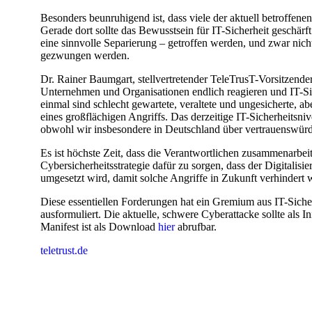
Besonders beunruhigend ist, dass viele der aktuell betroffenen
Gerade dort sollte das Bewusstsein für IT-Sicherheit geschär
eine sinnvolle Separierung – getroffen werden, und zwar nic
gezwungen werden.
Dr. Rainer Baumgart, stellvertretender TeleTrusT-Vorsitzender
Unternehmen und Organisationen endlich reagieren und IT-Si
einmal sind schlecht gewartete, veraltete und ungesicherte, a
eines großflächigen Angriffs. Das derzeitige IT-Sicherheitsni
obwohl wir insbesondere in Deutschland über vertrauenswürd
Es ist höchste Zeit, dass die Verantwortlichen zusammenarbe
Cybersicherheitsstrategie dafür zu sorgen, dass der Digitalis
umgesetzt wird, damit solche Angriffe in Zukunft verhindert 
Diese essentiellen Forderungen hat ein Gremium aus IT-Sicher
ausformuliert. Die aktuelle, schwere Cyberattacke sollte als 
Manifest ist als Download
hier
abrufbar.
teletrust.de