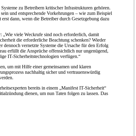
 Systeme zu Betreibern kritischer Infrastrukturen gehören.
ft sein und entsprechende Vorkehrungen – wie zum Beispiel
ht erst dann, wenn die Betreiber durch Gesetzgebung dazu
: „Wie viele Weckrufe sind noch erforderlich, damit
cherheit die erforderliche Beachtung schenken? Wieder
ber dennoch vernetzte Systeme die Ursache für den Erfolg
veau erfüllt die Ansprüche offensichtlich nur ungenügend,
ige IT-Sicherheitstechnologien verfügen.“
iten, um mit Hilfe einer gemeinsamen und klaren
ierungsprozess nachhaltig sicher und vertrauenswürdig
werden.
heitsexperten bereits in einem „Manifest IT-Sicherheit“
Initialzündung dienen, um nun Taten folgen zu lassen. Das