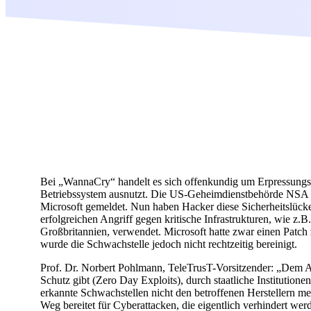
Bei „WannaCry“ handelt es sich offenkundig um Erpressungss
Betriebssystem ausnutzt. Die US-Geheimdienstbehörde NSA hat
Microsoft gemeldet. Nun haben Hacker diese Sicherheitslücke
erfolgreichen Angriff gegen kritische Infrastrukturen, wie z
Großbritannien, verwendet. Microsoft hatte zwar einen Patch 
wurde die Schwachstelle jedoch nicht rechtzeitig bereinigt.
Prof. Dr. Norbert Pohlmann, TeleTrusT-Vorsitzender: „Dem Au
Schutz gibt (Zero Day Exploits), durch staatliche Institution
erkannte Schwachstellen nicht den betroffenen Herstellern m
Weg bereitet für Cyberattacken, die eigentlich verhindert we