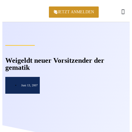
JETZT ANMELDEN
KONFERENZ 2
Weigeldt neuer Vorsitzender der
gematik
Juni 13, 2007