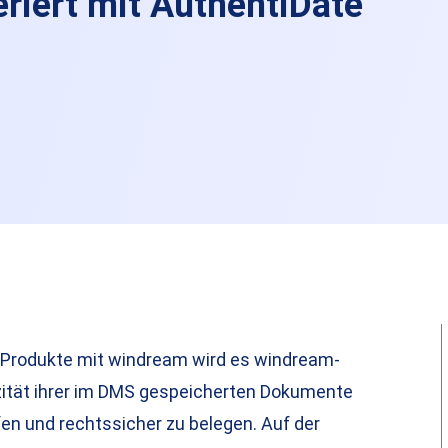
iert mit AuthentiDate
r-Produkte mit windream wird es windream-
zität ihrer im DMS gespeicherten Dokumente
fen und rechtssicher zu belegen. Auf der