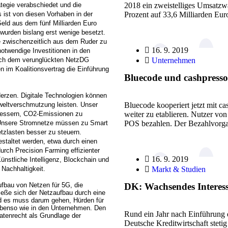
ategie verabschiedet und die
2018 ein zweistelliges Umsatzwa
s ist von diesen Vorhaben in der
Prozent auf 33,6 Milliarden Eu
eld aus dem fünf Milliarden Euro
wurden bislang erst wenige besetzt.
e zwischenzeitlich aus dem Ruder zu
16. 9. 2019
notwendige Investitionen in den
ach dem verunglückten NetzDG
Unternehmen
 im Koalitionsvertrag die Einführung
Bluecode und cashpress
erzen. Digitale Technologien können
eltverschmutzung leisten. Unser
Bluecode kooperiert jetzt mit 
rbessern, CO2-Emissionen zu
weiter zu etablieren. Nutzer vo
 Unsere Stromnetze müssen zu Smart
POS bezahlen. Der Bezahlvor
zlasten besser zu steuern.
estaltet werden, etwa durch einen
urch Precision Farming effizienter
16. 9. 2019
ünstliche Intelligenz, Blockchain und
Nachhaltigkeit.
Markt & Studien
Aufbau von Netzen für 5G, die
DK: Wachsendes Interes
ieße sich der Netzaufbau durch eine
d es muss darum gehen, Hürden für
 ebenso wie in den Unternehmen. Den
Rund ein Jahr nach Einführung d
Datenrecht als Grundlage der
Deutsche Kreditwirtschaft stet