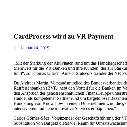
CardProcess wird zu VR Payment
Januar 24, 2019
„Mit der Stärkung der Aktivitäten rund um das Händlergeschäf
Mehrwert für die VR-Banken und ihre Kunden, der zur Stärkung
führt“, so Thomas Ullrich, Aufsichtsratsvorsitzender der VR
Dr. Andreas Martin, Vorstandsmitglied des Bundesverbandes 
Raiffeisenbanken (BVR) hebt den Vorteil für die Banken im V
den Anspruch der genossenschaftlichen FinanzGruppe unterstr
Handel als kompetenter Partner rund um bargeldloses Bezahlen
Bündelung von Know-how in einem Unternehmen wird die gem
intensivieren und neue innovative Services ermöglichen.“
Carlos Gómez-Sáez, Vorsitzender der Geschäftsführung der
Substitution von Bargeld bietet viel Raum für Umsatzwachstu