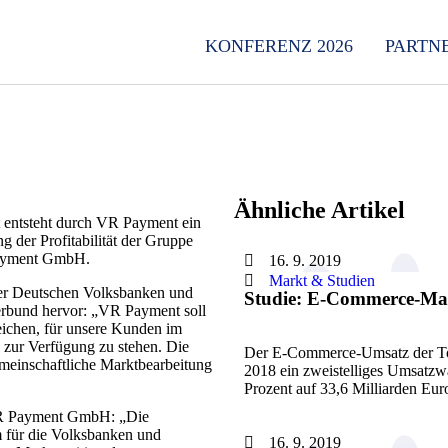
KONFERENZ 2026
PARTN
Ähnliche Artikel
t entsteht durch VR Payment ein
 der Profitabilität der Gruppe
 Payment GmbH.
16. 9. 2019
Markt & Studien
der Deutschen Volksbanken und
Studie: E-Commerce-Mar
erbund hervor: „VR Payment soll
eichen, für unsere Kunden im
 zur Verfügung zu stehen. Die
Der E-Commerce-Umsatz der Top
einschaftliche Marktbearbeitung
2018 ein zweistelliges Umsatzwa
Prozent auf 33,6 Milliarden Eu
 VR Payment GmbH: „Die
m für die Volksbanken und
16. 9. 2019