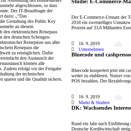
en zur Anbindung des Bundesamtes
Studie: E-Commerce-Mar
nunmehr abgeschlossen, so dass
nte. Der IT-Beauftragte der
rt dazu: „“Das
Der E-Commerce-Umsatz der Top
 die Gestaltung des Public Key
2018 ein zweistelliges Umsatzwa
 nunmehr an diesem
Prozent auf 33,6 Milliarden Eu
h den elektronischen Reisepass
 an den deutschen Schengen-
ktronischer Reisepässe aus aller
16. 9. 2019
nischem Reisepass die
Unternehmen
ltweit zu ermöglichen. Dafür
Bluecode und cashpress
ereinfacht den Austausch der
rstaustausch können alle
n. Zudem erfolgt vor der Freigabe
Bluecode kooperiert jetzt mit 
haltung der technischen
weiter zu etablieren. Nutzer vo
n sparen und die Qualität sichern.
POS bezahlen. Der Bezahlvor
16. 9. 2019
Markt & Studien
DK: Wachsendes Interes
Rund ein Jahr nach Einführung d
Deutsche Kreditwirtschaft stet