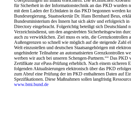
Überprüfungen im Inland erleichtern. Die technischen Arbeit
für Sicherheit in der Informationstechnik an das PKD wurden 
mit dem Laden der Echtdaten in das PKD begonnen werden kon
Bundesregierung, Staatssekretär Dr. Hans Bernhard Beus, erklä
Bundesministerium des Innern hat sich aktiv und erfolgreich in
Directory eingebracht. Folgerichtig beteiligt sich Deutschland
Verzeichnisdienst, um den angestrebten Sicherheitsgewinn durc
auch zu verwirklichen. Ziel muss es sein, die Grenzkontrollen
Außengrenzen so schnell wie möglich auf die steigende Zahl ele
Welt einzustellen und deutschen Staatsangehörigen mit elektro
ungehinderte Teilnahme an automatisierten Grenzkontrollen we
werben wir auch bei unseren Schengen-Partnern.““ Das PKD v
Zertifikate zur ePass-Prüfung erheblich. Nach einem sicheren E
folgenden Aktualisierungen elektronisch über das PKD erfolge
zum Abruf eine Prüfung der im PKD enthaltenen Daten auf Ein
Spezifikationen. Diese Maßnahmen sollen langfristig Ressource
www.bmi.bund.de